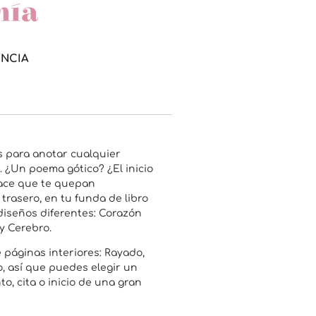
mía
ENCIA
s para anotar cualquier
 ¿Un poema gótico? ¿El inicio
ace que te quepan
trasero, en tu funda de libro
diseños diferentes: Corazón
y Cerebro.
 páginas interiores: Rayado,
o, así que puedes elegir un
, cita o inicio de una gran