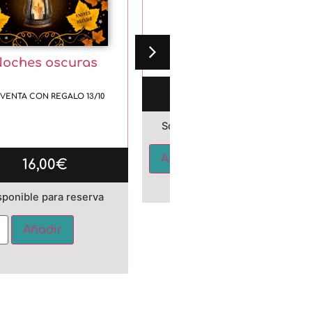
corazón
COGNITIVE CIENCIA
oches oscuras
15,00
€
VENTA CON REGALO 13/10
Solo quedan 1 disponibles
Alternativ
Añadir
16,00
€
sponible para reserva
Alternative:
Añadir