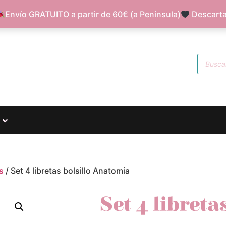
FAQ
S
Envío GRATUITO a partir de 60€ (a Península)
Descarta
s
/ Set 4 libretas bolsillo Anatomía
Set 4 libreta