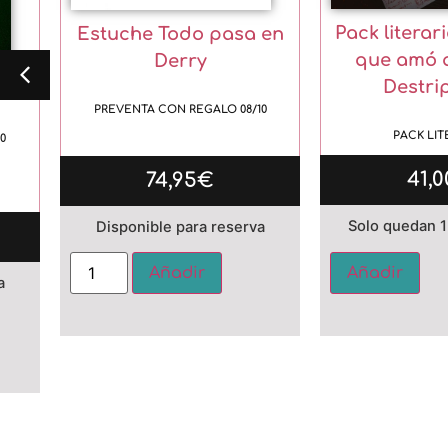
Pack literar
Estuche Todo pasa en
que amó a
Derry
Destri
dad
PREVENTA CON REGALO 08/10
PACK LIT
0
41,0
74,95
€
Solo quedan 1
Disponible para reserva
Alternative:
Añadir
Añadir
a
Alternative: