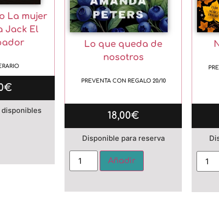
io La mujer
 Jack El
pador
Lo que queda de
N
nosotros
ERARIO
PRE
PREVENTA CON REGALO 20/10
0
€
 disponibles
18,00
€
Alternative:
Disponible para reserva
Di
Alternative:
Añadir