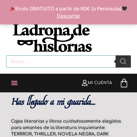
Envío GRATUITO a partir de 60€ (a Península)
FAQ
SOBRE MÍ
Descartar
MI CUENTA
Has llegado a mi guarida...
Cajas literarias y libros cuidadosamente elegidos
para amantes de la literatura inquietante:
TERRROR, THRILLER, NOVELA NEGRA, DARK