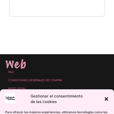
Web
FAQ
CONDICIONES GENERALES DE COMPRA
AVISO LEGAL
Gestionar el consentimiento
POLÍTICA DE PROTECCIÓN DE DATOS
de las cookies
POLÍTICA DE COOKIES
Para ofrecer las mejores experiencias, utilizamos tecnologías como las
POLÍTICA DE COMENTARIOS Y VALORACIONES