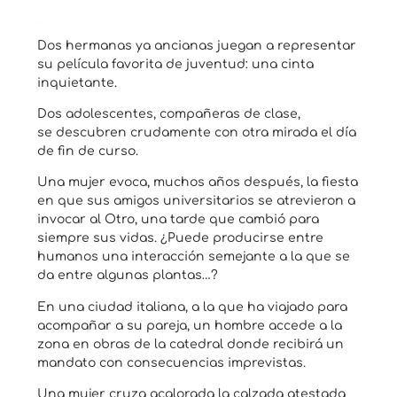
Descripción
Dos hermanas ya ancianas juegan a representar
su película favorita de juventud: una cinta
inquietante.
Dos adolescentes, compañeras de clase,
se
descubren
crudamente con otra mirada el día
de fin de curso.
Una mujer evoca, muchos años después, la fiesta
en que sus amigos universitarios se atrevieron a
invocar
al Otro
, una tarde que cambió para
siempre sus vidas. ¿Puede producirse entre
humanos una interacción semejante a la que se
da entre algunas plantas…?
En una ciudad italiana, a la que ha viajado para
acompañar a su pareja, un hombre accede a la
zona en obras de la catedral donde recibirá un
mandato con consecuencias imprevistas.
Una mujer cruza acalorada la calzada atestada