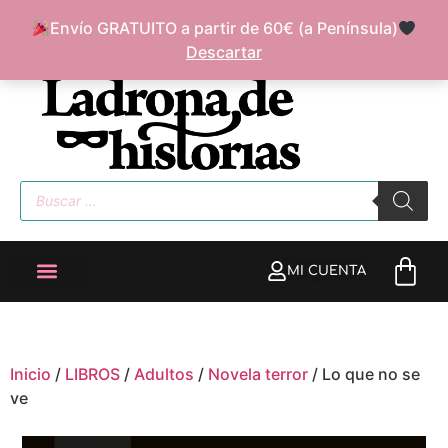
Envío GRATUITO a partir de 60€ (a Península)
FAQ
SOBRE MÍ
Descartar
MI CUENTA
Inicio
/
LIBROS
/
Adultos
/
Novela terror
/ Lo que no se
ve