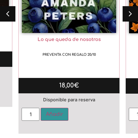
Jack
Lo que queda de nosotros
PREVENTA CON REGALO 20/10
18,00
€
e:
Disponible para reserva
Alternative:
Añadir