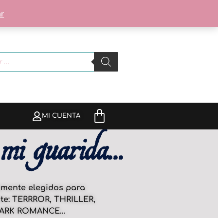
OBRE MÍ
r
MI CUENTA
mi guarida...
samente elegidos para
nte: TERRROR, THRILLER,
DARK ROMANCE…