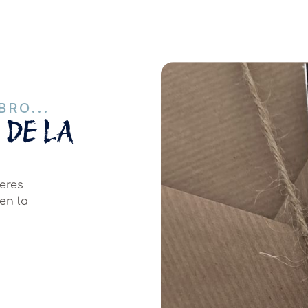
RO...
 DE LA
ieres
en la