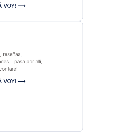
Á VOY! ⟶
s, reseñas,
ades… pasa por allí,
 contaré!
Á VOY! ⟶