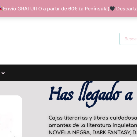
FAQ
S
Envío GRATUITO a partir de 60€ (a Península)
Descarta
Has llegado a 
Cajas literarias y libros cuidado
amantes de la literatura inquieta
NOVELA NEGRA, DARK FANTASY, 