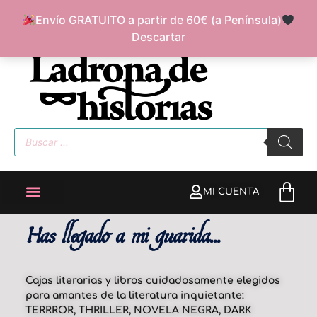
Envío GRATUITO a partir de 60€ (a Península)
FAQ
SOBRE MÍ
Descartar
MI CUENTA
Has llegado a mi guarida...
Cajas literarias y libros cuidadosamente elegidos
para amantes de la literatura inquietante:
TERRROR, THRILLER, NOVELA NEGRA, DARK