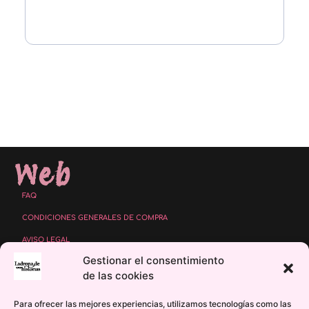
Web
FAQ
CONDICIONES GENERALES DE COMPRA
AVISO LEGAL
Gestionar el consentimiento
POLÍTICA DE PROTECCIÓN DE DATOS
de las cookies
POLÍTICA DE COOKIES
Para ofrecer las mejores experiencias, utilizamos tecnologías como las
POLÍTICA DE COMENTARIOS Y VALORACIONES